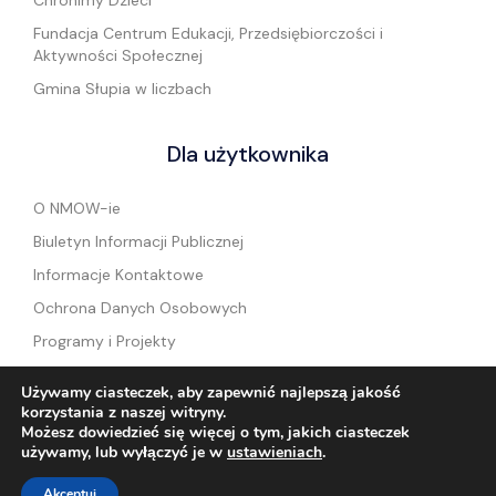
Chronimy Dzieci
Fundacja Centrum Edukacji, Przedsiębiorczości i
Aktywności Społecznej
Gmina Słupia w liczbach
Dla użytkownika
O NMOW-ie
Biuletyn Informacji Publicznej
Informacje Kontaktowe
Ochrona Danych Osobowych
Programy i Projekty
Standardy Ochrony Małoletnich
Używamy ciasteczek, aby zapewnić najlepszą jakość
korzystania z naszej witryny.
Możesz dowiedzieć się więcej o tym, jakich ciasteczek
używamy, lub wyłączyć je w
ustawieniach
.
Copyright © 2024 Niepubliczny Mlodziezowy
Create by
Akceptuj