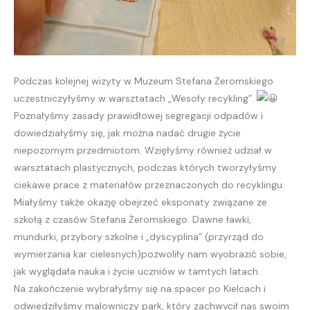
Podczas kolejnej wizyty w Muzeum Stefana Żeromskiego
uczestniczyłyśmy w warsztatach „Wesoły recykling”.
Poznałyśmy zasady prawidłowej segregacji odpadów i
dowiedziałyśmy się, jak można nadać drugie życie
niepozornym przedmiotom. Wzięłyśmy również udział w
warsztatach plastycznych, podczas których tworzyłyśmy
ciekawe prace z materiałów przeznaczonych do recyklingu.
Miałyśmy także okazję obejrzeć eksponaty związane ze
szkołą z czasów Stefana Żeromskiego. Dawne ławki,
mundurki, przybory szkolne i „dyscyplina” (przyrząd do
wymierzania kar cielesnych)pozwoliły nam wyobrazić sobie,
jak wyglądała nauka i życie uczniów w tamtych latach.
Na zakończenie wybrałyśmy się na spacer po Kielcach i
odwiedziłyśmy malowniczy park, który zachwycił nas swoim